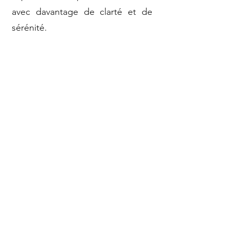
avec davantage de clarté et de
sérénité.
Si vous êtes dans une situation de
type :
transition de vie ou un
changement important ;
décalage entre aspirations
profondes et quotidien ;
besoin de mieux gérer votre
stress et vos émotions ;
renforcement de la confiance
en vous ;
période de questionnement